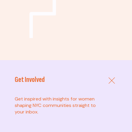
Get Involved
Avanzado
Get inspired with insights for women
Liderar el cambio: movilizar a otros, defender
shaping NYC communities straight to
políticas e impulsar un impacto duradero.
your inbox.