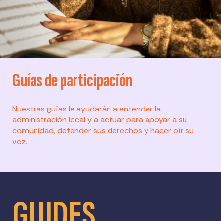
Guías de participación
Nuestras guías le ayudarán a entender la
administración local y a actuar para apoyar a su
comunidad, defender sus derechos y hacer oír su
voz.
GUIDES