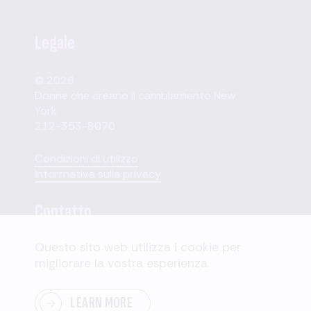
Legale
© 2026
Donne che creano il cambiamento New
York
212-353-8070
Condizioni di utilizzo
Informativa sulla privacy
Contatto
Questo sito web utilizza i cookie per
110 W. 40th Street,
migliorare la vostra esperienza.
Suite 2207
New York, NY 10018
LEARN MORE