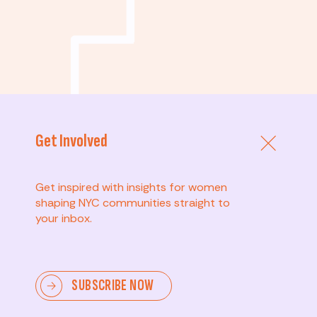
Get Involved
Get inspired with insights for women
shaping NYC communities straight to
Avanzato
your inbox.
Guidare il cambiamento, mobilitare gli altri, sostenere
le politiche e ottenere un impatto duraturo.
SUBSCRIBE NOW