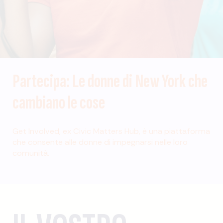
Partecipa: Le donne di New York che
cambiano le cose
Get Involved, ex Civic Matters Hub, è una piattaforma
che consente alle donne di impegnarsi nelle loro
comunità.