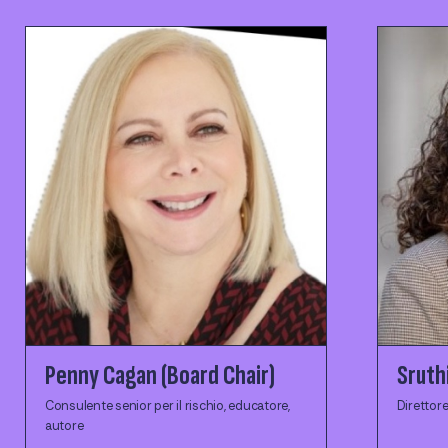
Penny Cagan (Board Chair)
Sruthi
Consulente senior per il rischio, educatore,
Direttore
autore