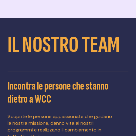
Scopriamo nuovi modi per migliorare il
impegno per la rappresentanza e la
WCC ascoltando le voci dei membri della
diversità ci permette di collaborare con chi
comunità e dei partner che vogliamo
condivide i nostri valori.
servire. La riflessione continua ci permette
di integrare continuamente nuove
IL NOSTRO TEAM
intuizioni per promuovere l'impatto
sociale.
Incontra le persone che stanno
dietro a WCC
Scoprite le persone appassionate che guidano
la nostra missione, danno vita ai nostri
programmi e realizzano il cambiamento in