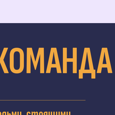
служить. Постоянный анализ позволяет нам не
новые идеи для повышения социального возде
КОМАНДА
юдьми, стоящими