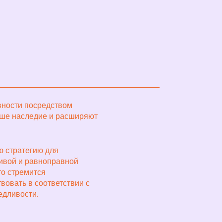
вности посредством
аше наследие и расширяют
 стратегию для
ливой и равноправной
то стремится
вовать в соответствии с
едливости.