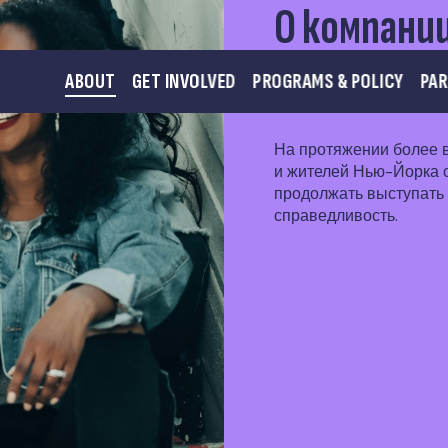
О компани
Change
ABOUT
GET INVOLVED
PROGRAMS & POLICY
PA
На протяжении более
и жителей Нью-Йорка 
продолжать выступать 
справедливость.