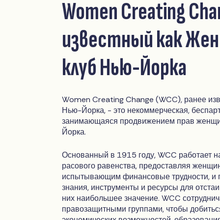
Women Creating Cha
известный как Жен
клуб Нью-Йорка
Women Creating Change (WCC), ранее изв
Нью-Йорка, - это некоммерческая, беспарт
занимающаяся продвижением прав женщи
Йорка.
Основанный в 1915 году, WCC работает н
расового равенства, предоставляя женщин
испытывающим финансовые трудности, и 
знания, инструменты и ресурсы для отста
них наибольшее значение. WCC сотруднича
правозащитными группами, чтобы добитьс
экономических возможностей, образования