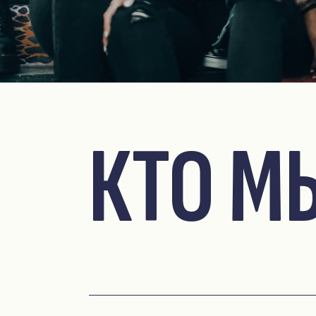
КТО М