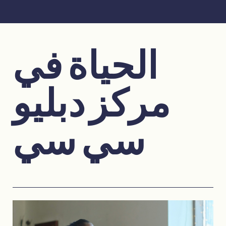
الحياة في
مركز دبليو
سي سي