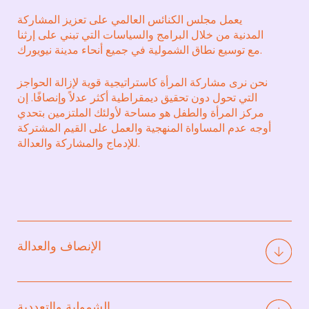
يعمل مجلس الكنائس العالمي على تعزيز المشاركة
المدنية من خلال البرامج والسياسات التي تبني على إرثنا
مع توسيع نطاق الشمولية في جميع أنحاء مدينة نيويورك.
نحن نرى مشاركة المرأة كاستراتيجية قوية لإزالة الحواجز
التي تحول دون تحقيق ديمقراطية أكثر عدلاً وإنصافًا. إن
مركز المرأة والطفل هو مساحة لأولئك الملتزمين بتحدي
أوجه عدم المساواة المنهجية والعمل على القيم المشتركة
للإدماج والمشاركة والعدالة.
الإنصاف والعدالة
نحن ملتزمون بخلق فرص متكافئة وقيادة التغيير
المنهجي من خلال المناصرة والتمثيل لمعالجة
الشمولية والتعددية