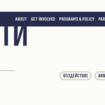
ТИ
ABOUT
GET INVOLVED
PROGRAMS & POLICY
PA
ВОЗДЕЙСТВИЕ
AN
и