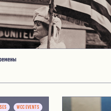
еремены
ASES
WCC EVENTS