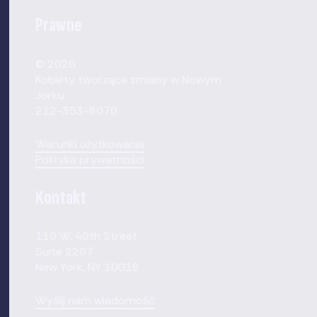
Prawne
© 2026
Kobiety tworzące zmiany w Nowym
Jorku
212-353-8070
Warunki użytkowania
Polityka prywatności
Kontakt
110 W. 40th Street,
Suite 2207
New York, NY 10018
Wyślij nam wiadomość