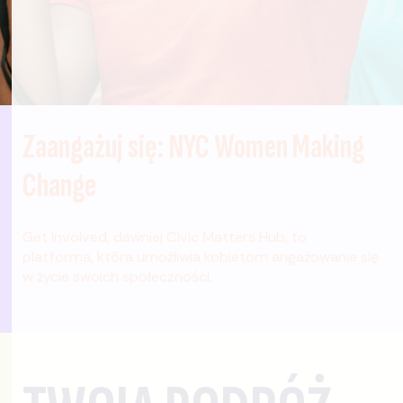
Zaangażuj się: NYC Women Making
Change
Get Involved, dawniej Civic Matters Hub, to
platforma, która umożliwia kobietom angażowanie się
w życie swoich społeczności.