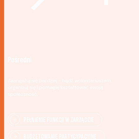
Pośredni
Zaangażuj się bardziej - bądź wolontariuszem,
organizuj się i pomagaj kształtować swoją
społeczność.
PEŁNIENIE FUNKCJI W ZARZĄDZIE
BUDŻETOWANIE PARTYCYPACYJNE