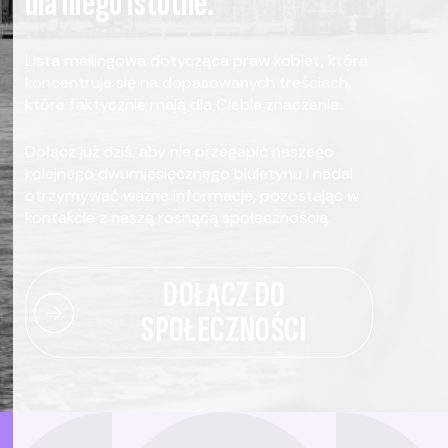
dla niego istotne.
Lista mailingowa dotycząca praw kobiet, która
koncentruje się na dopasowanych treściach,
które faktycznie mają dla Ciebie znaczenie.
Dołącz już dziś, aby nie przegapić naszego
kolejnego dwumiesięcznego biuletynu i nadal
otrzymywać ważne informacje, pozostając w
kontakcie z naszą rosnącą społecznością.
DOŁĄCZ DO
SPOŁECZNOŚCI