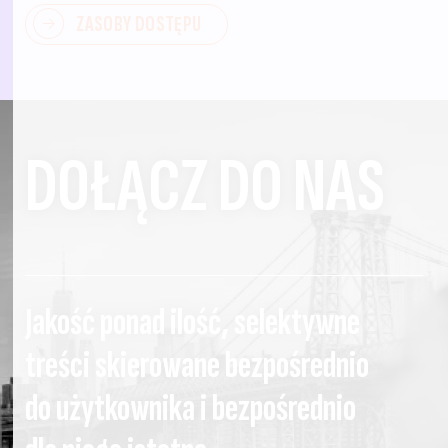
ZASOBY DOSTĘPU
DOŁĄCZ DO NAS
Jakość ponad ilość, selektywne
treści skierowane bezpośrednio
do użytkownika i bezpośrednio