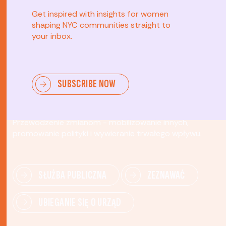
Get inspired with insights for women
shaping NYC communities straight to
your inbox.
SUBSCRIBE NOW
Zaawansowany
Przewodzenie zmianom - mobilizowanie innych,
promowanie polityki i wywieranie trwałego wpływu.
SŁUŻBA PUBLICZNA
ZEZNAWAĆ
UBIEGANIE SIĘ O URZĄD