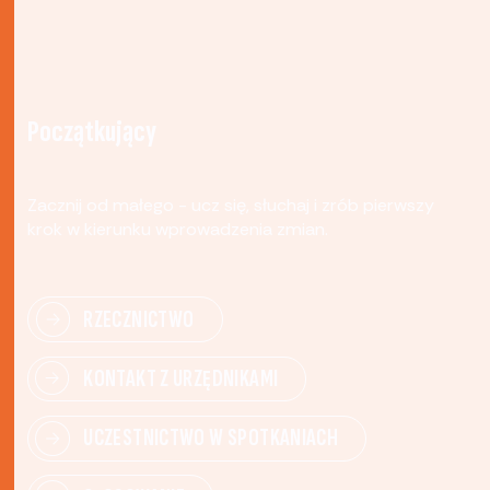
Początkujący
Zacznij od małego - ucz się, słuchaj i zrób pierwszy
krok w kierunku wprowadzenia zmian.
RZECZNICTWO
KONTAKT Z URZĘDNIKAMI
UCZESTNICTWO W SPOTKANIACH