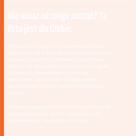
Nie wiesz od czego zacząć? Ta
lista jest dla Ciebie.
Niezależnie od tego, czy dopiero zaczynasz
angażować się w życie społeczności, czy jesteś
doświadczonym rzecznikiem, ta platforma
spotka Cię tam, gdzie jesteś. Uczestnicząc w
działaniach obywatelskich, takich jak
głosowanie, wolontariat i organizowanie
społeczności, możesz tworzyć pozytywne
zmiany.
Zbudujmy społeczeństwo, które ceni równość,
odpowiedzialność, dobre samopoczucie i
sprawiedliwość dla kobiet i ich rodzin.