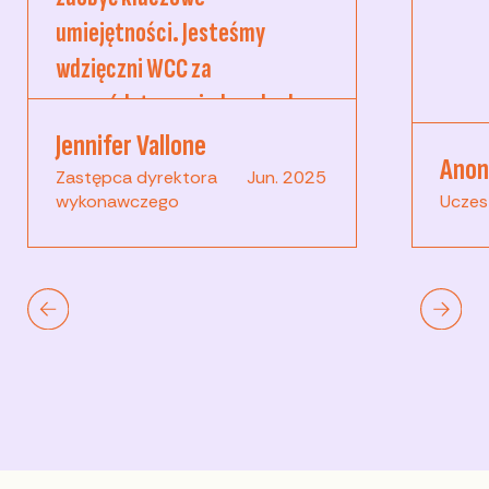
umiejętności. Jesteśmy
wdzięczni WCC za
przywództwo, wiedzę, ducha
współpracy i wybitnych
Jennifer Vallone
Anon
moderatorów warsztatów.
Zastępca dyrektora
Jun. 2025
wykonawczego
Uczes