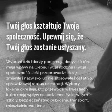
Twój głos kształtuje Twoją
społeczność. Upewnij się, że
Twój głos zostanie usłyszany.
Wybrani dziś liderzy podejmują decyzje, które
mają wpływ na Ciebie, Twoją rodzinę i Twoją
społeczność. Jeśli przeprowadziłeś się,
zmieniłeś nazwisko lub nie głosowałeś ostatnio,
sprawdź swój status rejestracji. Wybory
lokalne określają, kto przewodzi w kwestiach,
które mają wpływ na codzienne życie, w tym
szkoły, bezpieczeństwo publiczne, transport,
mieszkalnictwo i inne.