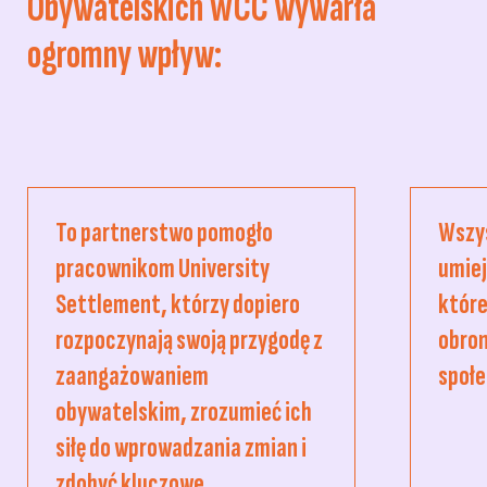
Obywatelskich WCC wywarła
ogromny wpływ:
To partnerstwo pomogło
Wszy
pracownikom University
umiej
Settlement, którzy dopiero
które
rozpoczynają swoją przygodę z
obron
zaangażowaniem
społe
obywatelskim, zrozumieć ich
siłę do wprowadzania zmian i
zdobyć kluczowe