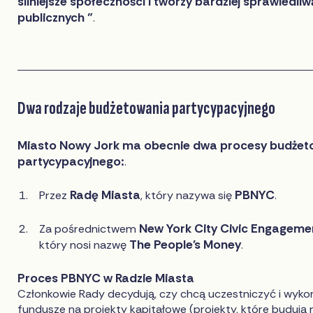
silniejsze społeczności i tworzy bardziej sprawiedl
publicznych "
.
Dwa rodzaje budżetowania partycypacyjnego
Miasto Nowy Jork ma obecnie dwa procesy budżet
partycypacyjnego:
.
Radę Miasta
PBNYC
Przez
, który nazywa się
.
New York City Civic Engagem
Za pośrednictwem
The People's Money
który nosi nazwę
.
Proces PBNYC w Radzie Miasta
Członkowie Rady decydują, czy chcą uczestniczyć i wyk
fundusze na projekty kapitałowe (projekty, które budują 