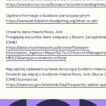
https://www.ibo.nyc.ny.us/iboreports/understandingtheb
Ogólne informacje o budżecie partycypacyjnym
https://www.participatorybudgeting.org/what-is-pb/
Otwarte dane miasta Nowy Jork
Przeglądaj wszystkie dane związane z Biurem Zarządzania
(OMB)
https://data.cityofnewyork.us/browse?Dataset-
Information_Agency=Mayor%27s+Office+of+Manage
MB%29&amp;provenance=official
Najczęściej zadawane pytania dotyczące budżetu miasta
Dowiedz się więcej o budżecie miasta Nowy Jork i Biurze 
(OMB) burmistrza.
https://www.nyc.gov/site/omb/faq/frequently-asked-que