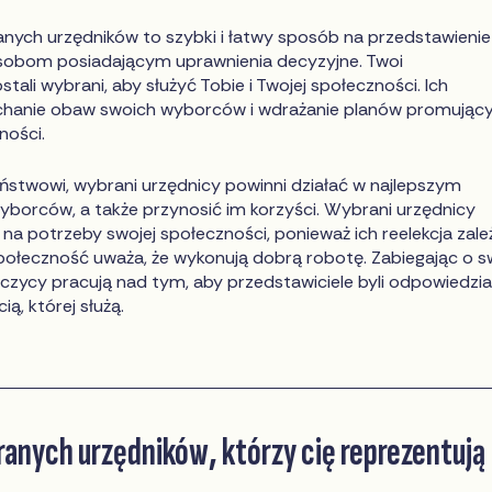
nych urzędników to szybki i łatwy sposób na przedstawienie
sobom posiadającym uprawnienia decyzyjne. Twoi
stali wybrani, aby służyć Tobie i Twojej społeczności. Ich
uchanie obaw swoich wyborców i wdrażanie planów promując
ności.
ństwowi, wybrani urzędnicy powinni działać w najlepszym
wyborców, a także przynosić im korzyści. Wybrani urzędnicy
na potrzeby swojej społeczności, ponieważ ich reelekcja zale
społeczność uważa, że wykonują dobrą robotę. Zabiegając o s
czycy pracują nad tym, aby przedstawiciele byli odpowiedzial
ą, której służą.
anych urzędników, którzy cię reprezentują