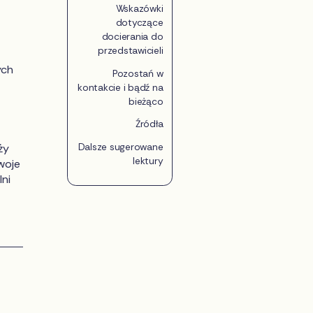
Wskazówki
dotyczące
docierania do
przedstawicieli
ych
Pozostań w
kontakcie i bądź na
bieżąco
Źródła
Dalsze sugerowane
ży
lektury
woje
ni