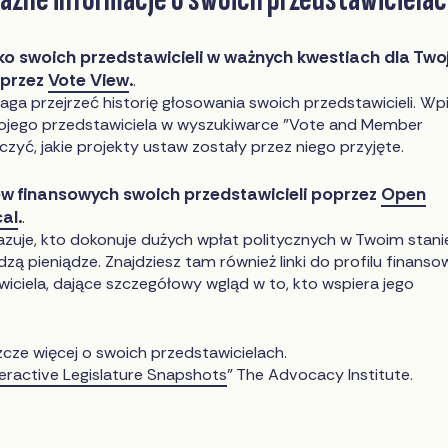
ko swoich przedstawicieli w ważnych kwestiach dla Twoj
oprzez
Vote View
.
.
ga przejrzeć historię głosowania swoich przedstawicieli. Wp
wojego przedstawiciela w wyszukiwarce "Vote and Member
zyć, jakie projekty ustaw zostały przez niego przyjęte.
w finansowych swoich przedstawicieli poprzez
Open
cal
.
.
zuje, kto dokonuje dużych wpłat politycznych w Twoim stanie
zą pieniądze. Znajdziesz tam również linki do profilu finans
iciela, dające szczegółowy wgląd w to, kto wspiera jego
zcze więcej o swoich przedstawicielach.
teractive Legislature Snapshots
" The Advocacy Institute.