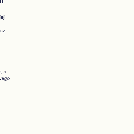
ej
isz
, a
owego