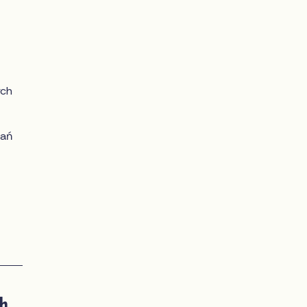
ych
wań
ch