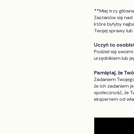
**Miej trzy główn
Zastanów się nad 
które byłyby najb
Twojej sprawy lub 
Uczyń to osobi
Podziel się swoim
urzędnikiem lub j
Pamiętaj, że Twó
Zadaniem Twojego 
że ich zadaniem j
społeczność, że T
ekspertem od wła