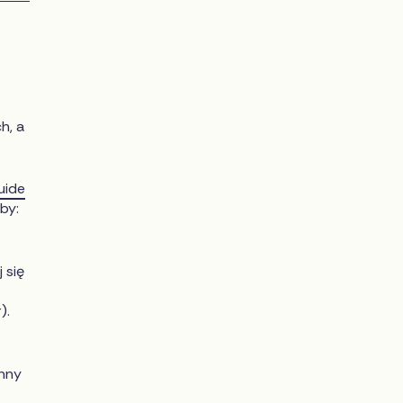
h, a
uide
by:
 się
).
inny