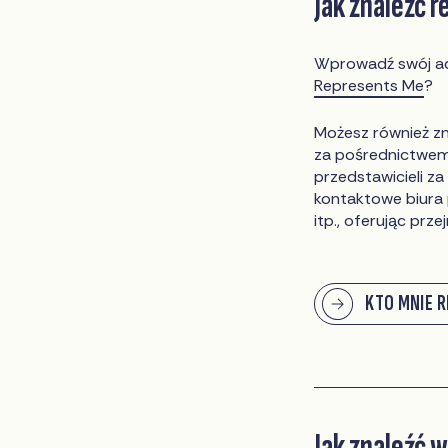
Jak znaleźć 
Wprowadź swój adr
Represents Me
?
Możesz również zn
za pośrednictwe
przedstawicieli 
kontaktowe biura 
itp., oferując prz
KTO MNIE 
Jak znaleźć 