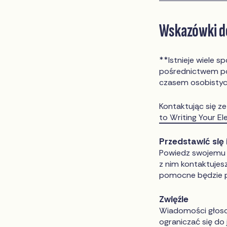
Wskazówki do
**Istnieje wiele 
pośrednictwem poc
czasem osobistyc
Kontaktując się z
to Writing Your E
Przedstawić się 
Powiedz swojemu pr
z nim kontaktujes
pomocne będzie p
Zwięźle
Wiadomości głosow
ograniczać się do 