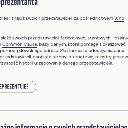
reprezentanta
es i znajdź swoich przedstawicieli za pośrednictwem
Who
aleźć swoich przedstawicieli federalnych, stanowych i lokaln
m
Common Cause
, bazy danych, która pomaga zlokalizować
za pomocą dowolnego adresu. Platforma ta udostępnia dane
przedstawicieli, osobiste strony internetowe, rejestry głoso
ejrzystość historii urzędowania danego przedstawiciela.
REPREZENTUJE?
ważne informacje o swoich przedstawiciela