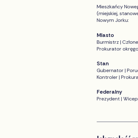
Mieszkańcy Nowego
(miejskiej, stanowe
Nowym Jorku:
Miasto
Burmistrz | Człone
Prokurator okręg
Stan
Gubernator | Poru
Kontroler | Proku
Federalny
Prezydent | Wicep