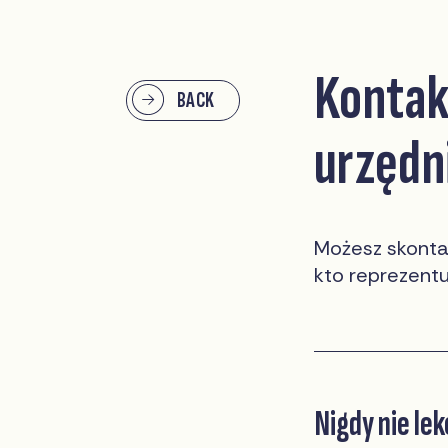
Kontak
BACK
urzędn
Możesz skontak
kto reprezentu
Nigdy nie le