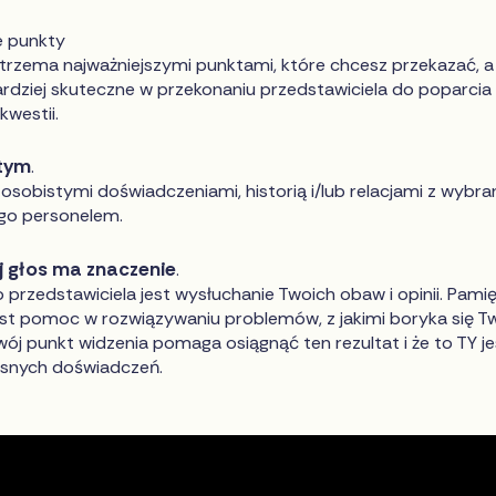
e punkty
trzema najważniejszymi punktami, które chcesz przekazać, a
ardziej skuteczne w przekonaniu przedstawiciela do poparcia
kwestii.
stym
.
i osobistymi doświadczeniami, historią i/lub relacjami z wybr
ego personelem.
j głos ma znaczenie
.
przedstawiciela jest wysłuchanie Twoich obaw i opinii. Pamię
est pomoc w rozwiązywaniu problemów, z jakimi boryka się T
wój punkt widzenia pomaga osiągnąć ten rezultat i że to TY j
snych doświadczeń.