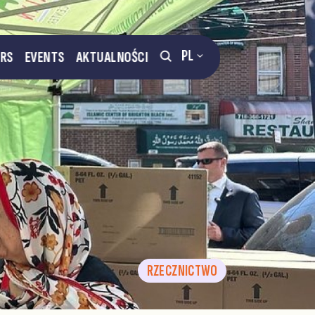
PL
ERS
EVENTS
AKTUALNOŚCI
RZECZNICTWO