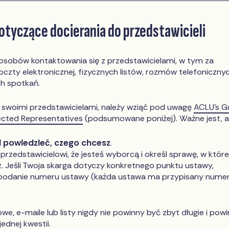
tyczące docierania do przedstawicieli
sposobów kontaktowania się z przedstawicielami, w tym za
zty elektronicznej, fizycznych listów, rozmów telefonicznyc
h spotkań.
e swoimi przedstawicielami, należy wziąć pod uwagę
ACLU’s G
lected Representatives
(podsumowane poniżej). Ważne jest, a
i powiedzieć, czego chcesz
.
zedstawicielowi, że jesteś wyborcą i określ sprawę, w której
z. Jeśli Twoja skarga dotyczy konkretnego punktu ustawy,
odanie numeru ustawy (każda ustawa ma przypisany numer
e, e-maile lub listy nigdy nie powinny być zbyt długie i pow
jednej kwestii.