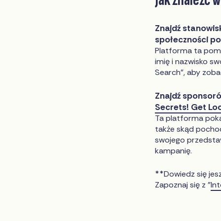
Znajdź stanowis
społeczności p
Platforma ta poma
imię i nazwisko s
Search", aby zobac
Znajdź sponsoró
Secrets! Get Lo
Ta platforma poka
także skąd pochod
swojego przedstaw
kampanię.
**Dowiedz się jes
Zapoznaj się z "
In