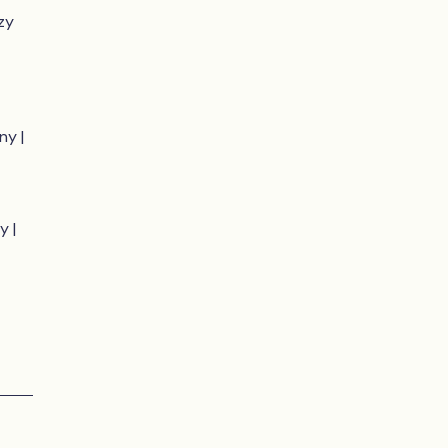
zy
ny |
y |