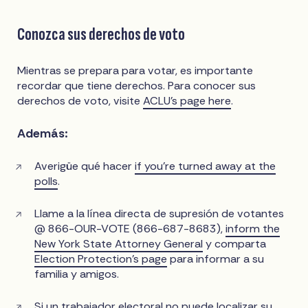
Conozca sus derechos de voto
Mientras se prepara para votar, es importante
recordar que tiene derechos. Para conocer sus
derechos de voto, visite
ACLU’s page here
.
Además:
Averigüe qué hacer
if you’re turned away at the
polls
.
Llame a la línea directa de supresión de votantes
@ 866-OUR-VOTE (866-687-8683),
inform the
New York State Attorney General
y comparta
Election Protection’s page
para informar a su
familia y amigos.
Si un trabajador electoral no puede localizar su