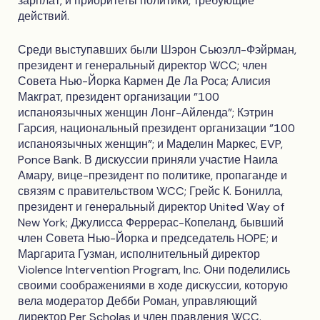
зарплат, и приоритеты политики, требующие
действий.
Среди выступавших были Шэрон Сьюэлл-Фэйрман,
президент и генеральный директор WCC; член
Совета Нью-Йорка Кармен Де Ла Роса; Алисия
Макграт, президент организации "100
испаноязычных женщин Лонг-Айленда"; Кэтрин
Гарсия, национальный президент организации "100
испаноязычных женщин"; и Маделин Маркес, EVP,
Ponce Bank. В дискуссии приняли участие Наила
Амару, вице-президент по политике, пропаганде и
связям с правительством WCC; Грейс К. Бонилла,
президент и генеральный директор United Way of
New York; Джулисса Феррерас-Копеланд, бывший
член Совета Нью-Йорка и председатель HOPE; и
Маргарита Гузман, исполнительный директор
Violence Intervention Program, Inc. Они поделились
своими соображениями в ходе дискуссии, которую
вела модератор Дебби Роман, управляющий
директор Per Scholas и член правления WCC.