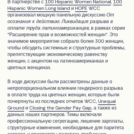
В партнерстве с
100 Hispanic Women National
,
100
Hispanic Women Long Island
и
HOPE
WCC
организовал мощную панельную дискуссию
От
осознания к действию: Ликвидация разрыва в
оплате труда латиноамериканцев
, в рамках серии
"Расширение прав и возможностей женщин". Это
значимое мероприятие собрало более 300 женщин,
чтобы обсудить системные и структурные проблемы,
препятствующие экономическому равенству
женщин, с акцентом на латиноамериканках и
цветных женщинах.
В ходе дискуссии были рассмотрены данные о
непропорциональном влиянии гендерного разрыва
в оплате труда на цветных женщин, которые были
почерпнуты из последних отчетов WCC,
Unequal
Ground
и
Closing the Gender Pay Gap
, а также из
данных наших партнеров. Темы включали
профессиональную сегрегацию, лишение зарплаты,
структурные изменения, необходимые для паритета