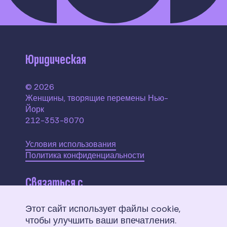
Юридическая
© 2026
Женщины, творящие перемены Нью-
Йорк
212-353-8070
Условия использования
Политика конфиденциальности
Связаться с
Этот сайт использует файлы cookie,
110 W. 40th Street,
чтобы улучшить ваши впечатления.
Suite 2207