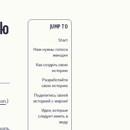
ию
JUMP TO
Start
Нам нужны голоса
женщин
Как создать свою
историю
Разработайте
свою историю
Поделитесь своей
son
.)
историей с миром!
Идеи, которые
следует иметь в
виду
щать