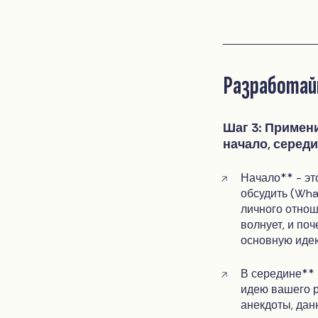
Разработай
Шаг 3: Примени
начало, середи
Начало** - эт
обсудить (Wha
личного отнош
волнует, и по
основную иде
В середине**
идею вашего р
анекдоты, дан