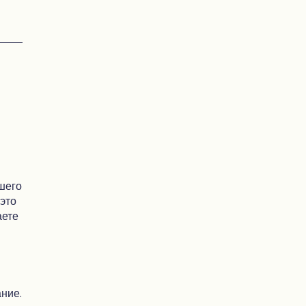
ашего
 это
аете
ние.