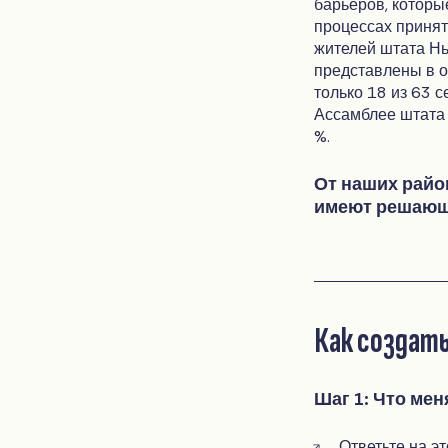
барьеров, которы
процессах принят
жителей штата Н
представлены в о
только 18 из 63 
Ассамблее штата
%.
От наших райо
имеют решающе
Как создат
Шаг 1: Что мен
Ответьте на э