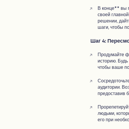
В конце** вы 
своей главной
решении, дайт
шаги, чтобы п
Шаг 4: Пересм
Продумайте фо
историю. Будь
чтобы ваше п
Сосредоточьте
аудитории. Во
предоставив б
Прорепетируйт
людьми, котор
его при необх