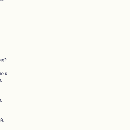
их?
е к
,
,
й,