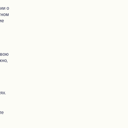
рии о
тном
ие
свою
жно,
ях.
те