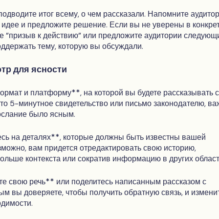
подводите итог всему, о чем рассказали. Напомните аудито
 идее и предложите решение. Если вы не уверены в конкре
е "призыв к действию" или предложите аудитории следующ
оддержать тему, которую вы обсуждали.
отр для ясности
рмат и платформу**, на которой вы будете рассказывать 
 то 5-минутное свидетельство или письмо законодателю, ва
ослание было ясным.
сь на деталях**, которые должны быть известны вашей
зможно, вам придется отредактировать свою историю,
ольше контекста или сократив информацию в других област
е свою речь** или поделитесь написанным рассказом с
ым вы доверяете, чтобы получить обратную связь, и измени
одимости.