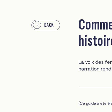
Commen
BACK
histoir
La voix des fe
narration rend
(Ce guide a été é