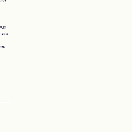
aux
tale
des