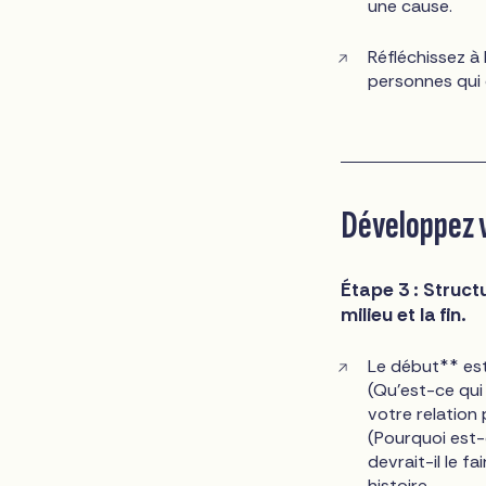
une cause.
Réfléchissez à
personnes qui c
Développez v
Étape 3 : Structu
milieu et la fin.
Le début** est
(Qu'est-ce qui
votre relation 
(Pourquoi est-
devrait-il le f
histoire.