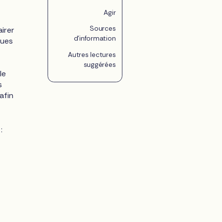
Agir
Sources
irer
d'information
cues
Autres lectures
suggérées
le
s
afin
: