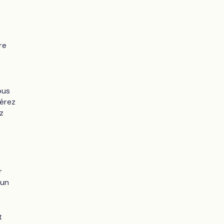
re
ous
gérez
z
r
 un
t