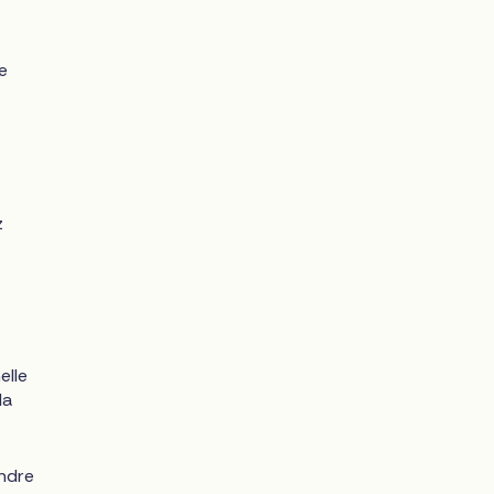
e
z
elle
la
endre