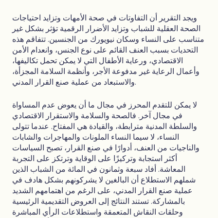
ويجد التقرير أن التفاوتات في صحة الأمهات وتزايد احتياجات
الصحة العقلية للشباب وتزايد الأضرار الرقمية تؤثر بشكل غير
متناسب على النساء وسكان نيويورك من الجنسين. تتفاقم هذه
التحديات بسبب العنف القائم على نوع الجنس، وانعدام الأمن
الاقتصادي، ورعاية الأطفال التي لا يمكن تحمل تكاليفها،
وأعمال الرعاية غير مدفوعة الأجر، وأنظمة السلامة المجزأة،
والاستبعاد من عملية صنع القرار المدني.
لا يمكن للتقدم المحرز في مجال ما أن يعوض عدم المساواة
في مجال آخر. فالصحة والسلامة والاستقرار الاقتصادي
والسلطة المدنية مترابطة، والقيادة هي المفتاح. عندما تتولى
النساء، لا سيما النساء الملونات والمهاجرات والشابات
والناجيات من العنف، أدوارًا في صنع القرار، تصبح السياسات
أكثر استجابة وتركيزًا على الوقاية وترتكز على التجربة
المعاشة. أفاد سبعة وثمانون في المائة من الشباب الذين
شملهم الاستطلاع أن البالغين لا يشركونهم بشكل هادف في
عملية صنع القرار المدني، على الرغم من اهتمامهم الشديد
بالمشاركة. تستند النتائج إلى العروض التقديمية الرئيسية
وحلقات النقاش المتعمقة واستطلاعات الرأي المباشرة