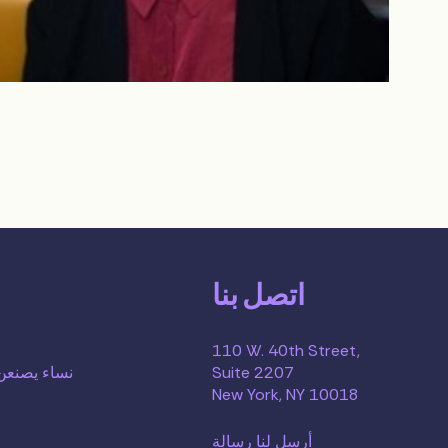
اتصل بنا
110 W. 40th Street,
Suite 2207
نساء يصنعن 
New York, NY 10018
أرسل لنا رسالة