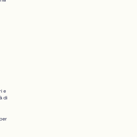
i e
à di
 per