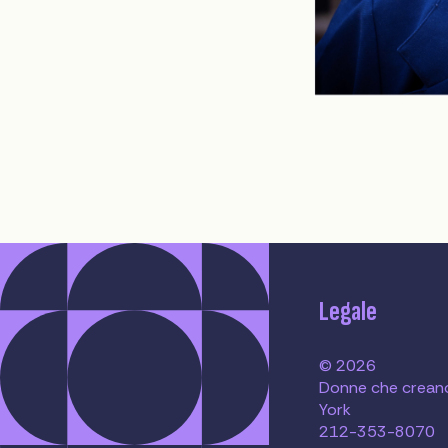
Legale
© 2026
Donne che crean
York
212-353-8070