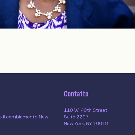
Contatto
110 W. 40th Street,
o il cambiamento New
Suite 2207
New York, NY 10018