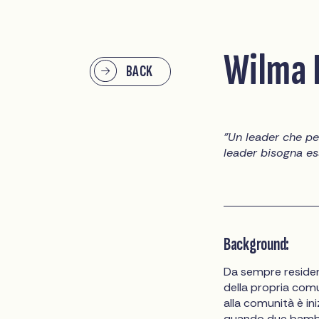
Wilma 
BACK
"Un leader che pe
leader bisogna es
Background:
Da sempre resident
della propria comu
alla comunità è in
quando due bambini