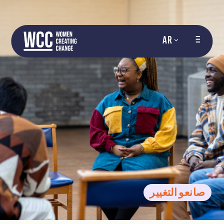
AR
صانعو التغيير