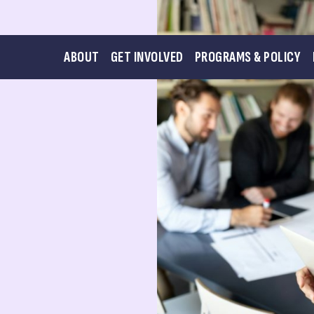
ABOUT
GET INVOLVED
PROGRAMS & POLICY
机会，帮助您做