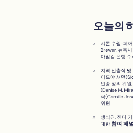
오늘의 
샤론 수웰-페어만(S
Brewer, 뉴욕
아말감 은행 수
지역 선출직 및 정
이드야 셔먼(Si
인종 정의 위원, 
(Denise M.
락(Camille 
위원
생식권, 젠더 기
참여 패
대한