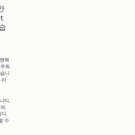
안
t
었습
 맨해
의 주최
했습니
 리
니티,
의,
니다.
할 수