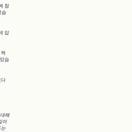
에 참
했습
데 압
 책
꼽았습
있다
 대해
일어
드는