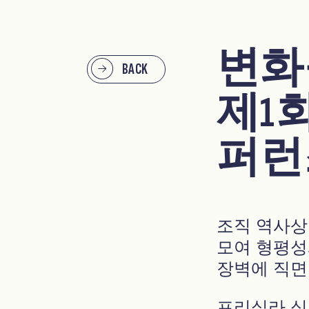
변화
BACK
제1
퍼런
조직 역사상
모여 형평성
장벽에 직면
프리실라 심스 브