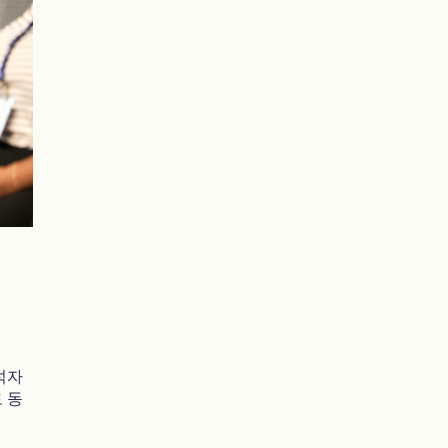
석자
 동