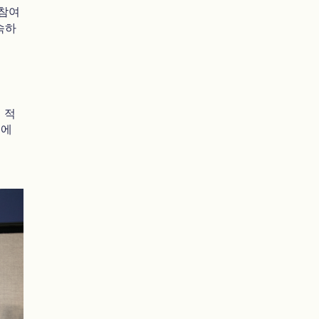
 참여
속하
 적
슈에