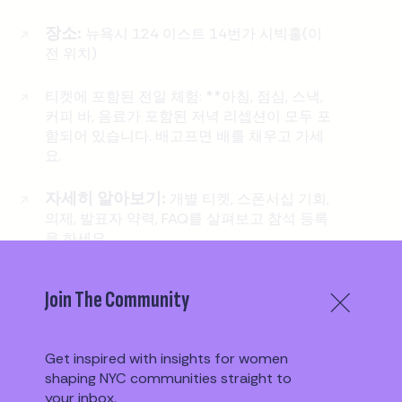
장소:
뉴욕시 124 이스트 14번가 시빅홀(이
전 위치)
티켓에 포함된 전일 체험: **아침, 점심, 스낵,
커피 바, 음료가 포함된 저녁 리셉션이 모두 포
함되어 있습니다. 배고프면 배를 채우고 가세
요.
자세히 알아보기:
개별 티켓, 스폰서십 기회,
의제, 발표자 약력, FAQ를 살펴보고 참석 등록
을 하세요.
Join The Community
이벤트에 대해 알아보기
Get inspired with insights for women
이벤트 요약
shaping NYC communities straight to
your inbox.