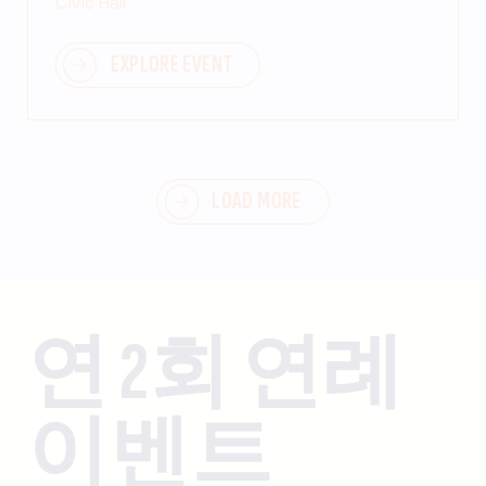
Civic Hall
EXPLORE EVENT
LOAD MORE
연 2회 연례
이벤트