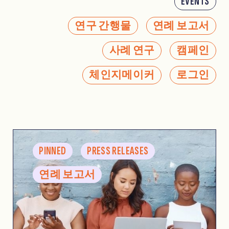
EVENTS
연구 간행물
연례 보고서
사례 연구
캠페인
체인지메이커
로그인
PINNED
PRESS RELEASES
연례 보고서