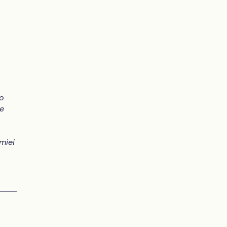
do
me
miei