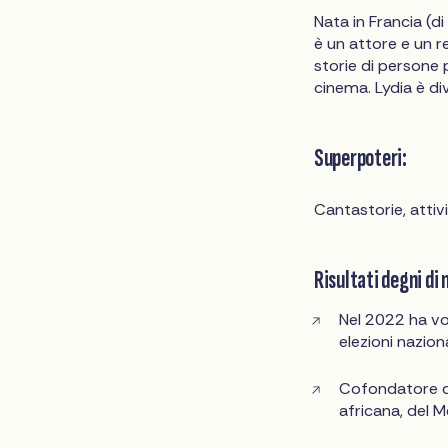
Nata in Francia (d
è un attore e un r
storie di persone
cinema. Lydia è d
Superpoteri:
Cantastorie, attiv
Risultati degni di 
Nel 2022 ha vot
elezioni naziona
Cofondatore 
africana, del M