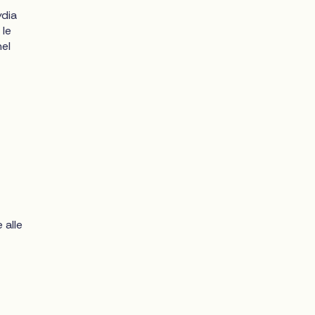
ydia
 le
el
 alle
a