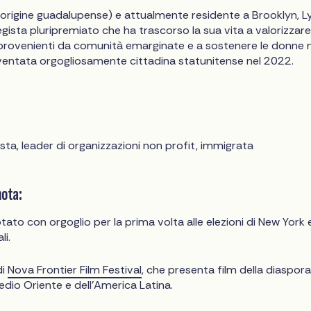
i origine guadalupense) e attualmente residente a Brooklyn, L
egista pluripremiato che ha trascorso la sua vita a valorizzare
 provenienti da comunità emarginate e a sostenere le donne n
iventata orgogliosamente cittadina statunitense nel 2022.
ista, leader di organizzazioni non profit, immigrata
nota:
ato con orgoglio per la prima volta alle elezioni di New York e
li.
di
Nova Frontier Film Festival
, che presenta film della diaspor
edio Oriente e dell'America Latina.